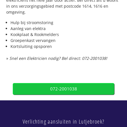
elektriciens het hele jaar door actief. Bel direct als u woont
in ons verzorgingsgebied met postcode 1614, 1616 en
omgeving.
Hulp bij stroomstoring
Aanleg van elektra
Kookplaat & Rookmelders
Groepenkast vervangen
Kortsluiting opsporen
»
Snel een Elektricien nodig? Bel direct: 072-2001038!
072-2001038
Verlichting aansluiten in Lutjebroek?