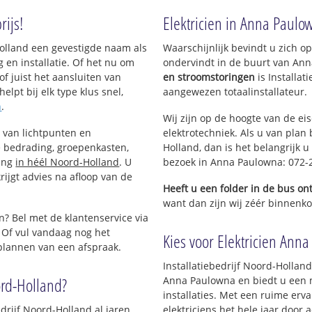
usief Spoorbuurt
rijs!
Elektricien in Anna Paulo
d-Holland een gevestigde naam als
Waarschijnlijk bevindt u zich 
 en installatie. Of het nu om
ondervindt in de buurt van An
of juist het aansluiten van
en stroomstoringen
is Installat
elpt bij elk type klus snel,
aangewezen totaalinstallateur.
n
.
Wij zijn op de hoogte van de ei
n van lichtpunten en
elektrotechniek. Als u van plan 
 bedrading, groepenkasten,
Holland, dan is het belangrijk u
ting
in héél Noord-Holland
. U
bezoek in Anna Paulowna: 072-
ijgt advies na afloop van de
Heeft u een folder in de bus o
want dan zijn wij zéér binnenko
n? Bel met de klantenservice via
 Of vul vandaag nog het
Kies voor Elektricien Anna
 plannen van een afspraak.
Installatiebedrijf Noord-Holland 
ord-Holland?
Anna Paulowna en biedt u een m
installaties. Met een ruime erva
bedrijf Noord-Holland al jaren
elektriciens het hele jaar door a