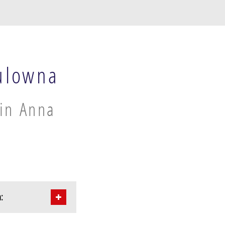
aulowna
 in Anna
a: