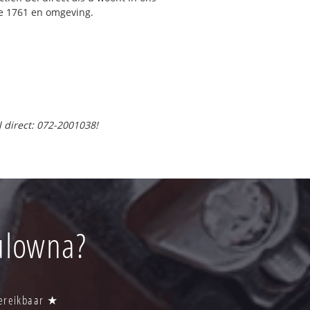
e 1761 en omgeving.
l direct: 072-2001038!
aulowna?
Bereikbaar ★