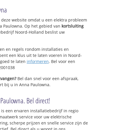
wna
op deze website omdat u een elektra probleem
na Paulowna. Op het gebied van
kortsluiting
iebedrijf Noord-Holland beslist uw
sen en regels rondom installaties en
bent een klus uit te laten voeren in Noord-
 goed te laten
informeren
. Bel voor een
2001038
ntvangen?
Bel dan snel voor een afspraak,
rt bij u in Anna Paulowna.
 Paulowna. Bel direct!
is een ervaren installatiebedrijf in regio
aatwerk service voor uw elektrische
ring, scherpe prijzen en snelle service zijn de
ctief. Bel direct als u woont in ons