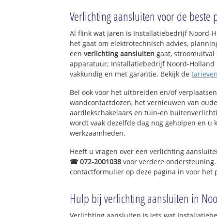
Kleine Sluis incl
Verlichting aansluiten voor de beste p
Gelderse Buurt
Breezand
Al flink wat jaren is Installatiebedrijf Noor
Van Ewijcksluis
het gaat om elektrotechnisch advies, planning
Oostpolder
een
verlichting aansluiten
gaat, stroomuitval 
apparatuur; Installatiebedrijf Noord-Holland h
vakkundig en met garantie. Bekijk de
tarieve
Bel ook voor het uitbreiden en/of verplaatse
wandcontactdozen, het vernieuwen van oude
aardlekschakelaars en tuin-en buitenverlich
wordt vaak dezelfde dag nog geholpen en u kr
werkzaamheden.
Heeft u vragen over een verlichting aansluite
☎ 072-2001038
voor verdere ondersteuning.
contactformulier op deze pagina in voor het
Hulp bij verlichting aansluiten in No
Verlichting aansluiten is iets wat Installatie