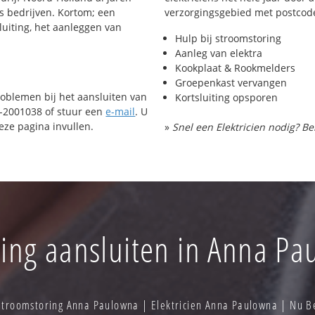
ls bedrijven. Kortom; een
verzorgingsgebied met postcod
luiting, het aanleggen van
Hulp bij stroomstoring
Aanleg van elektra
Kookplaat & Rookmelders
Groepenkast vervangen
roblemen bij het aansluiten van
Kortsluiting opsporen
72-2001038 of stuur een
e-mail
. U
ze pagina invullen.
»
Snel een Elektricien nodig? Be
ting aansluiten in Anna P
Stroomstoring Anna Paulowna | Elektricien Anna Paulowna | Nu 