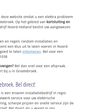
op deze website omdat u een elektra probleem
otebroek. Op het gebied van
kortsluiting en
bedrijf Noord-Holland beslist uw aangewezen
sen en regels rondom installaties en
bent een klus uit te laten voeren in Noord-
 goed te laten
informeren
. Bel voor een
01038
ntvangen?
Bel dan snel voor een afspraak,
t bij u in Grootebroek.
ebroek. Bel direct!
is een ervaren installatiebedrijf in regio
twerk service voor uw elektrische
ring, scherpe prijzen en snelle service zijn de
ctief. Bel direct als u woont in ons