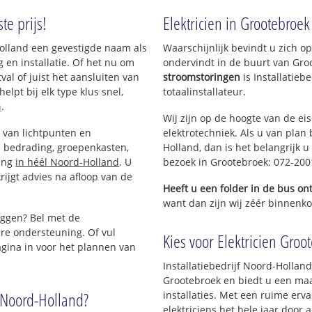
roek
te prijs!
Elektricien in Grootebroek
stersluis
d-Holland een gevestigde naam als
Waarschijnlijk bevindt u zich 
 en installatie. Of het nu om
ondervindt in de buurt van Gro
val of juist het aansluiten van
stroomstoringen
is Installatie
elpt bij elk type klus snel,
totaalinstallateur.
n
.
Wij zijn op de hoogte van de ei
n van lichtpunten en
elektrotechniek. Als u van plan 
 bedrading, groepenkasten,
Holland, dan is het belangrijk u
ting
in héél Noord-Holland
. U
bezoek in Grootebroek: 072-20
ijgt advies na afloop van de
Heeft u een folder in de bus o
want dan zijn wij zéér binnenkor
eggen? Bel met de
re ondersteuning. Of vul
Kies voor Elektricien Groot
gina in voor het plannen van
Installatiebedrijf Noord-Holland 
Grootebroek en biedt u een maa
n Noord-Holland?
installaties. Met een ruime erva
elektriciens het hele jaar door a