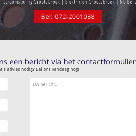
j Stroomstoring Grootebroek | Elektricien Grootebroek | Nu Be
Bel: 072-2001038
ns een bericht via het contactformulier
atis advies nodig? Bel ons vandaag nog!