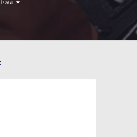
reikbaar ★
: