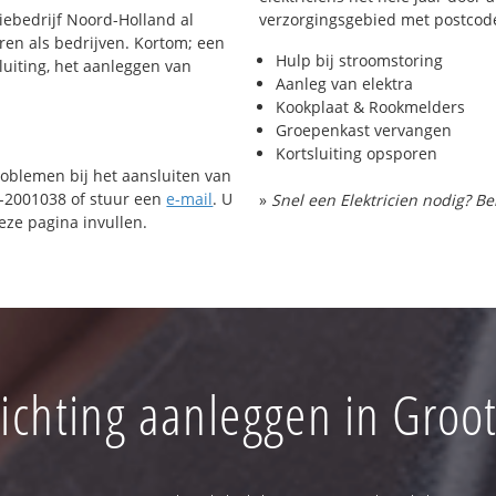
tiebedrijf Noord-Holland al
verzorgingsgebied met postcod
eren als bedrijven. Kortom; een
Hulp bij stroomstoring
luiting, het aanleggen van
Aanleg van elektra
Kookplaat & Rookmelders
Groepenkast vervangen
Kortsluiting opsporen
roblemen bij het aansluiten van
72-2001038 of stuur een
e-mail
. U
»
Snel een Elektricien nodig? Be
ze pagina invullen.
lichting aanleggen in Groo