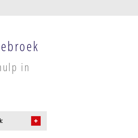
tebroek
hulp in
k: