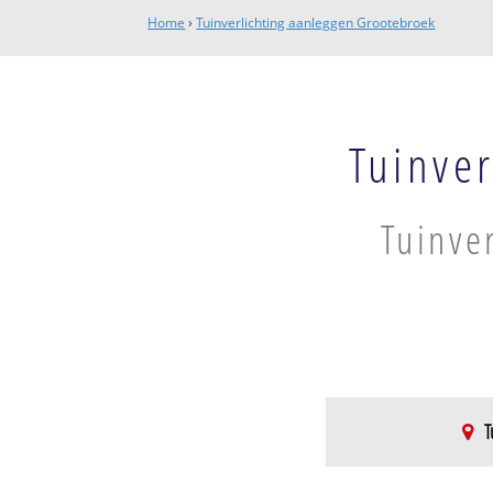
Home
›
Tuinverlichting aanleggen Grootebroek
Tuinve
Tuinve
T
Stede Broec