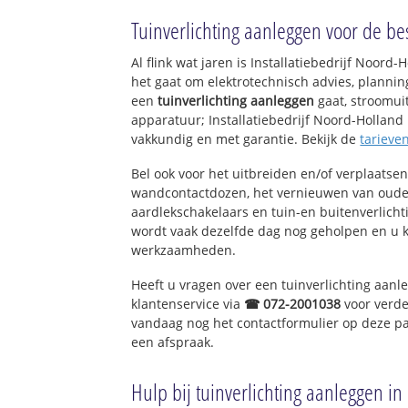
Centrum Grooteb
Tuinverlichting aanleggen voor de bes
Lutjebroek
Kloosterhof en Oo
Al flink wat jaren is Installatiebedrijf Noor
het gaat om elektrotechnisch advies, planning
een
tuinverlichting aanleggen
gaat, stroomuit
apparatuur; Installatiebedrijf Noord-Holland h
vakkundig en met garantie. Bekijk de
tarieve
Bel ook voor het uitbreiden en/of verplaatse
wandcontactdozen, het vernieuwen van oude
aardlekschakelaars en tuin-en buitenverlich
wordt vaak dezelfde dag nog geholpen en u kr
werkzaamheden.
Heeft u vragen over een tuinverlichting aanl
klantenservice via
☎ 072-2001038
voor verde
vandaag nog het contactformulier op deze pa
een afspraak.
Hulp bij tuinverlichting aanleggen i