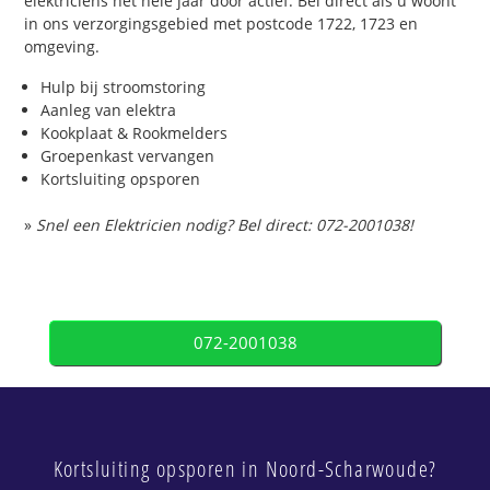
elektriciens het hele jaar door actief. Bel direct als u woont
in ons verzorgingsgebied met postcode 1722, 1723 en
omgeving.
Hulp bij stroomstoring
Aanleg van elektra
Kookplaat & Rookmelders
Groepenkast vervangen
Kortsluiting opsporen
»
Snel een Elektricien nodig? Bel direct: 072-2001038!
072-2001038
Kortsluiting opsporen in Noord-Scharwoude?