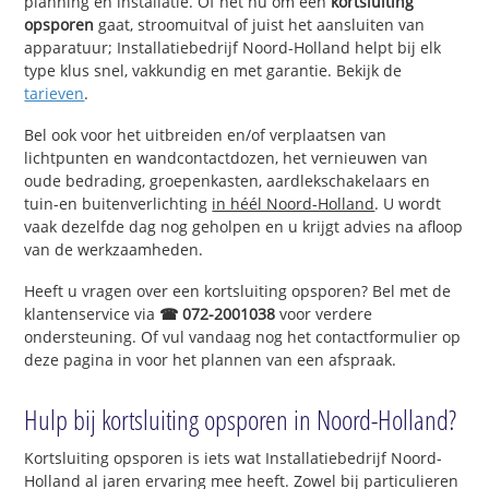
planning en installatie. Of het nu om een
kortsluiting
opsporen
gaat, stroomuitval of juist het aansluiten van
apparatuur; Installatiebedrijf Noord-Holland helpt bij elk
type klus snel, vakkundig en met garantie. Bekijk de
tarieven
.
Bel ook voor het uitbreiden en/of verplaatsen van
lichtpunten en wandcontactdozen, het vernieuwen van
oude bedrading, groepenkasten, aardlekschakelaars en
tuin-en buitenverlichting
in héél Noord-Holland
. U wordt
vaak dezelfde dag nog geholpen en u krijgt advies na afloop
van de werkzaamheden.
Heeft u vragen over een kortsluiting opsporen? Bel met de
klantenservice via
☎ 072-2001038
voor verdere
ondersteuning. Of vul vandaag nog het contactformulier op
deze pagina in voor het plannen van een afspraak.
Hulp bij kortsluiting opsporen in Noord-Holland?
Kortsluiting opsporen is iets wat Installatiebedrijf Noord-
Holland al jaren ervaring mee heeft. Zowel bij particulieren