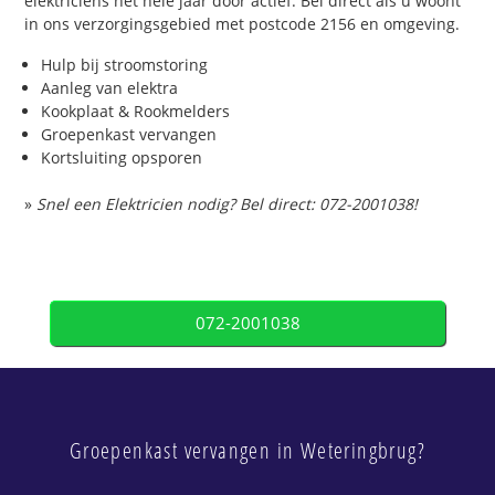
elektriciens het hele jaar door actief. Bel direct als u woont
in ons verzorgingsgebied met postcode 2156 en omgeving.
Hulp bij stroomstoring
Aanleg van elektra
Kookplaat & Rookmelders
Groepenkast vervangen
Kortsluiting opsporen
»
Snel een Elektricien nodig? Bel direct: 072-2001038!
072-2001038
Groepenkast vervangen in Weteringbrug?