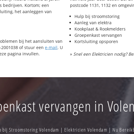
ls bedrijven. Kortom; een
postcode 1131, 1132 en omgevi
luiting, het aanleggen van
Hulp bij stroomstoring
Aanleg van elektra
Kookplaat & Rookmelders
Groepenkast vervangen
roblemen bij het aansluiten van
Kortsluiting opsporen
72-2001038 of stuur een
e-mail
. U
ze pagina invullen.
»
Snel een Elektricien nodig? Be
enkast vervangen in Vol
 bij Stroomstoring Volendam | Elektricien Volendam | Nu Berei