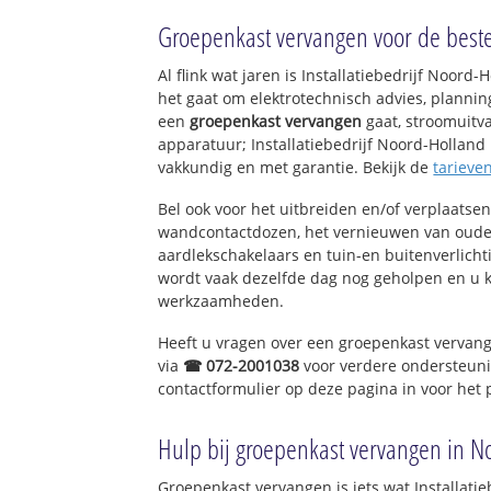
Volendam-Oude 
Groepenkast vervangen voor de beste 
Volendam-Katha
Planetenbuurt
Al flink wat jaren is Installatiebedrijf Noor
Volendam-Blokg
het gaat om elektrotechnisch advies, planning
Volendam-Rozett
een
groepenkast vervangen
gaat, stroomuitva
Volendam-Bloem
apparatuur; Installatiebedrijf Noord-Holland h
Volendam-Midde
vakkundig en met garantie. Bekijk de
tarieve
Lange Weeren
Broeckgouw
Bel ook voor het uitbreiden en/of verplaatse
wandcontactdozen, het vernieuwen van oude
aardlekschakelaars en tuin-en buitenverlich
wordt vaak dezelfde dag nog geholpen en u kr
werkzaamheden.
Heeft u vragen over een groepenkast vervang
via
☎ 072-2001038
voor verdere ondersteuni
contactformulier op deze pagina in voor het
Hulp bij groepenkast vervangen in N
Groepenkast vervangen is iets wat Installatie