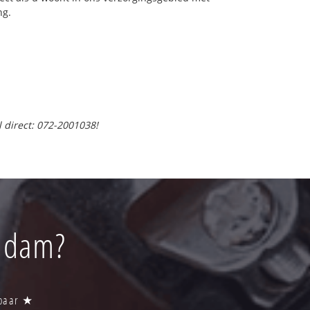
ng.
l direct: 072-2001038!
endam?
kbaar ★