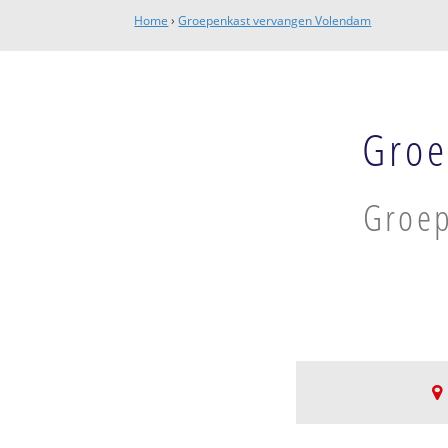
Home
›
Groepenkast vervangen Volendam
Groe
Groep
Volendam