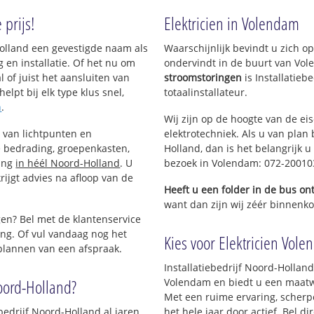
kom
prijs!
Elektricien in Volendam
m +
d-Holland een gevestigde naam als
Waarschijnlijk bevindt u zich 
ouw
 en installatie. Of het nu om
ondervindt in de buurt van Vo
enbuurt
l of juist het aansluiten van
stroomstoringen
is Installatie
enbuurt
elpt bij elk type klus snel,
totaalinstallateur.
ngebied
n
.
Wij zijn op de hoogte van de ei
n van lichtpunten en
elektrotechniek. Als u van plan 
 bedrading, groepenkasten,
Holland, dan is het belangrijk u
ting
in héél Noord-Holland
. U
bezoek in Volendam: 072-20010
ijgt advies na afloop van de
Heeft u een folder in de bus o
want dan zijn wij zéér binnenko
en? Bel met de klantenservice
ng. Of vul vandaag nog het
Kies voor Elektricien Vole
 plannen van een afspraak.
Installatiebedrijf Noord-Holland 
oord-Holland?
Volendam en biedt u een maatwer
Met een ruime ervaring, scherpe 
bedrijf Noord-Holland al jaren
het hele jaar door actief. Bel d