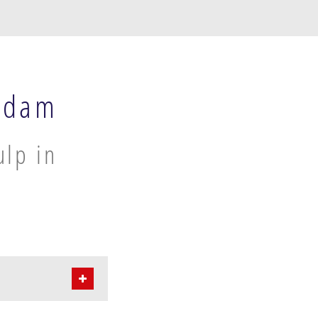
ndam
ulp in