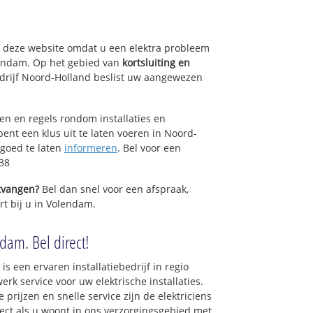
op deze website omdat u een elektra probleem
lendam. Op het gebied van
kortsluiting en
bedrijf Noord-Holland beslist uw aangewezen
sen en regels rondom installaties en
bent een klus uit te laten voeren in Noord-
 goed te laten
informeren
. Bel voor een
38
ntvangen?
Bel dan snel voor een afspraak,
rt bij u in Volendam.
ndam. Bel direct!
is een ervaren installatiebedrijf in regio
k service voor uw elektrische installaties.
prijzen en snelle service zijn de elektriciens
irect als u woont in ons verzorgingsgebied met