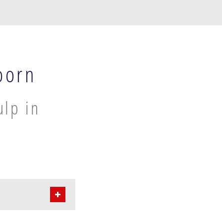
oorn
ulp in