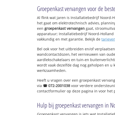
Bedrijventerrein
Groepenkast vervangen voor de beste 
Dorpscentrum
Al flink wat jaren is Installatiebedrijf Noor
Dorpscentrumce
het gaat om elektrotechnisch advies, planning
een
groepenkast vervangen
gaat, stroomuitva
apparatuur; Installatiebedrijf Noord-Holland h
vakkundig en met garantie. Bekijk de
tarieve
Bel ook voor het uitbreiden en/of verplaatse
wandcontactdozen, het vernieuwen van oude
aardlekschakelaars en tuin-en buitenverlich
wordt vaak dezelfde dag nog geholpen en u kr
werkzaamheden.
Heeft u vragen over een groepenkast vervang
via
☎ 072-2001038
voor verdere ondersteuni
contactformulier op deze pagina in voor het
Hulp bij groepenkast vervangen in N
Groepenkast vervangen is iets wat Installatie