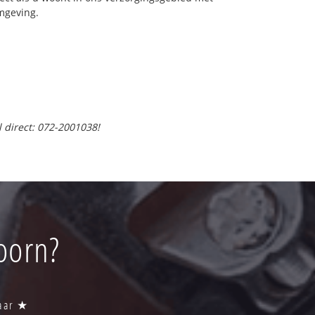
mgeving.
l direct: 072-2001038!
oorn?
baar ★