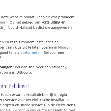
op deze website omdat u een elektra probleem
hoorn. Op het gebied van
kortsluiting en
bedrijf Noord-Holland beslist uw aangewezen
sen en regels rondom installaties en
bent een klus uit te laten voeren in Noord-
 goed te laten
informeren
. Bel voor een
8
ntvangen?
Bel dan snel voor een afspraak,
t bij u in Uithoorn.
orn. Bel direct!
is een ervaren installatiebedrijf in regio
k service voor uw elektrische installaties.
prijzen en snelle service zijn de elektriciens
irect als u woont in ons verzorgingsgebied met