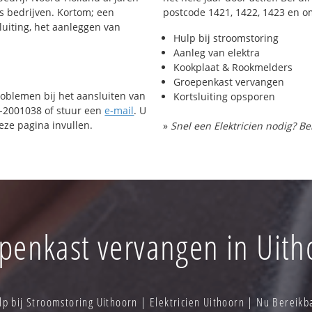
ls bedrijven. Kortom; een
postcode 1421, 1422, 1423 en o
luiting, het aanleggen van
Hulp bij stroomstoring
Aanleg van elektra
Kookplaat & Rookmelders
Groepenkast vervangen
roblemen bij het aansluiten van
Kortsluiting opsporen
72-2001038 of stuur een
e-mail
. U
ze pagina invullen.
»
Snel een Elektricien nodig? Be
penkast vervangen in Uith
p bij Stroomstoring Uithoorn | Elektricien Uithoorn | Nu Bereik