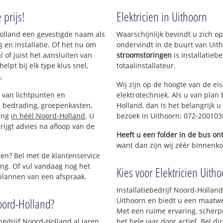
Legmeer
Thamerdal
prijs!
Elektricien in Uithoorn
Meerwijk
Zijdelwaard
d-Holland een gevestigde naam als
Waarschijnlijk bevindt u zich 
ntrum
Meerwijk
Zijdelwaard
 en installatie. Of het nu om
ondervindt in de buurt van Uit
l of juist het aansluiten van
stroomstoringen
is Installatie
elpt bij elk type klus snel,
totaalinstallateur.
n
.
Wij zijn op de hoogte van de ei
n van lichtpunten en
elektrotechniek. Als u van plan 
 bedrading, groepenkasten,
Holland, dan is het belangrijk u
ting
in héél Noord-Holland
. U
bezoek in Uithoorn: 072-200103
ijgt advies na afloop van de
Heeft u een folder in de bus o
want dan zijn wij zéér binnenkor
en? Bel met de klantenservice
ng. Of vul vandaag nog het
Kies voor Elektricien Uitho
 plannen van een afspraak.
Installatiebedrijf Noord-Holland 
oord-Holland?
Uithoorn en biedt u een maatwer
Met een ruime ervaring, scherpe 
bedrijf Noord-Holland al jaren
het hele jaar door actief. Bel d