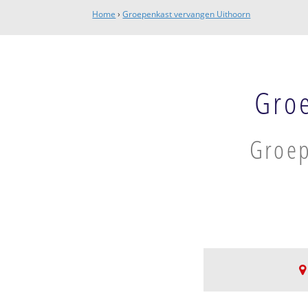
Home
›
Groepenkast vervangen Uithoorn
Gro
Groep
Bedrijventerrein