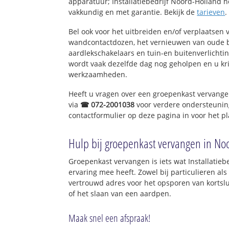
apparatuur; Installatiebedrijf Noord-Holland hel
vakkundig en met garantie. Bekijk de
tarieven
.
Bel ook voor het uitbreiden en/of verplaatsen 
wandcontactdozen, het vernieuwen van oude 
aardlekschakelaars en tuin-en buitenverlichti
wordt vaak dezelfde dag nog geholpen en u kri
werkzaamheden.
Heeft u vragen over een groepenkast vervange
via
☎ 072-2001038
voor verdere ondersteunin
contactformulier op deze pagina in voor het p
Hulp bij groepenkast vervangen in No
Groepenkast vervangen is iets wat Installatieb
ervaring mee heeft. Zowel bij particulieren al
vertrouwd adres voor het opsporen van kortslu
of het slaan van een aardpen.
Maak snel een afspraak!