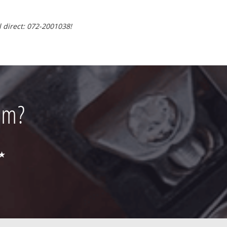
l direct: 072-2001038!
em?
 ★