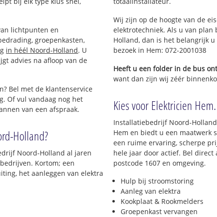
pt bij elk type klus snel,
totaalinstallateur.
Wij zijn op de hoogte van de ei
van lichtpunten en
elektrotechniek. Als u van plan 
bedrading, groepenkasten,
Holland, dan is het belangrijk u
ng
in héél Noord-Holland
. U
bezoek in Hem: 072-2001038
jgt advies na afloop van de
Heeft u een folder in de bus o
want dan zijn wij zéér binnenko
n? Bel met de klantenservice
g. Of vul vandaag nog het
Kies voor Elektricien Hem. 
lannen van een afspraak.
Installatiebedrijf Noord-Holland 
ord-Holland?
Hem en biedt u een maatwerk ser
een ruime ervaring, scherpe prij
edrijf Noord-Holland al jaren
hele jaar door actief. Bel direc
s bedrijven. Kortom; een
postcode 1607 en omgeving.
iting, het aanleggen van elektra
Hulp bij stroomstoring
Aanleg van elektra
Kookplaat & Rookmelders
Groepenkast vervangen