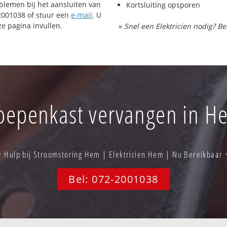
oblemen bij het aansluiten van
Kortsluiting opsporen
-2001038 of stuur een
e-mail
. U
e pagina invullen.
»
Snel een Elektricien nodig? Be
oepenkast vervangen in H
 Hulp bij Stroomstoring Hem | Elektricien Hem | Nu Bereikbaar
Bel: 072-2001038