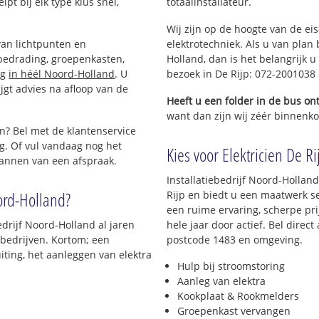
pt bij elk type klus snel,
totaalinstallateur.
Wij zijn op de hoogte van de ei
van lichtpunten en
elektrotechniek. Als u van plan 
bedrading, groepenkasten,
Holland, dan is het belangrijk u
ng
in héél Noord-Holland
. U
bezoek in De Rijp: 072-2001038
jgt advies na afloop van de
Heeft u een folder in de bus o
want dan zijn wij zéér binnenkor
n? Bel met de klantenservice
g. Of vul vandaag nog het
Kies voor Elektricien De Rij
lannen van een afspraak.
Installatiebedrijf Noord-Holland
ord-Holland?
Rijp en biedt u een maatwerk ser
een ruime ervaring, scherpe prij
edrijf Noord-Holland al jaren
hele jaar door actief. Bel direc
s bedrijven. Kortom; een
postcode 1483 en omgeving.
iting, het aanleggen van elektra
Hulp bij stroomstoring
Aanleg van elektra
Kookplaat & Rookmelders
Groepenkast vervangen