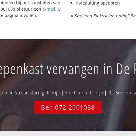
oblemen bij het aansluiten van
Kortsluiting opsporen
-2001038 of stuur een
e-mail
. U
e pagina invullen.
»
Snel een Elektricien nodig? Be
epenkast vervangen in De R
lp bij Stroomstoring De Rijp | Elektricien De Rijp | Nu Bereikb
Bel: 072-2001038