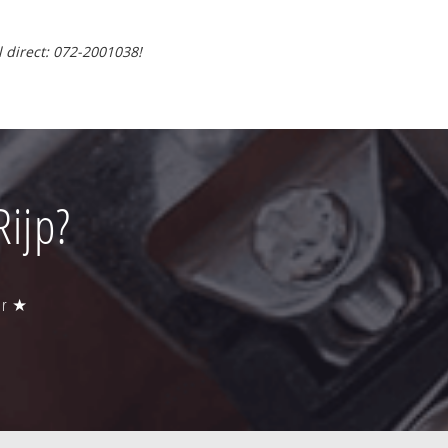
l direct: 072-2001038!
ijp?
aar ★