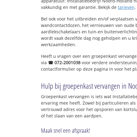
apparatuur; Installatiebedrijf Noord-Holland hel
vakkundig en met garantie. Bekijk de
tarieven
.
Bel ook voor het uitbreiden en/of verplaatsen 
wandcontactdozen, het vernieuwen van oude 
aardlekschakelaars en tuin-en buitenverlichti
wordt vaak dezelfde dag nog geholpen en u kri
werkzaamheden.
Heeft u vragen over een groepenkast vervange
via
☎ 072-2001038
voor verdere ondersteunin
contactformulier op deze pagina in voor het p
Hulp bij groepenkast vervangen in No
Groepenkast vervangen is iets wat Installatieb
ervaring mee heeft. Zowel bij particulieren al
vertrouwd adres voor het opsporen van kortslu
of het slaan van een aardpen.
Maak snel een afspraak!