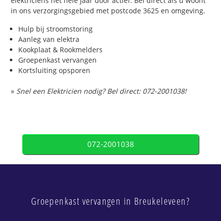
elektriciens het hele jaar door actief. Bel direct als u woont
in ons verzorgingsgebied met postcode 3625 en omgeving.
Hulp bij stroomstoring
Aanleg van elektra
Kookplaat & Rookmelders
Groepenkast vervangen
Kortsluiting opsporen
»
Snel een Elektricien nodig? Bel direct: 072-2001038!
072-2001038
Groepenkast vervangen in Breukeleveen?