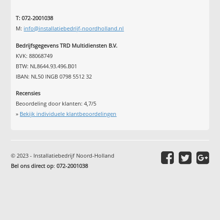
T: 072-2001038
M:
info@installatiebedrijf-noordholland.nl
Bedrijfsgegevens TRD Multidiensten B.V.
KVK: 88068749
BTW: NL8644.93.496.B01
IBAN: NL50 INGB 0798 5512 32
Recensies
Beoordeling door klanten:
4,7
/
5
»
Bekijk individuele klantbeoordelingen
© 2023 - Installatiebedrijf Noord-Holland
Bel ons direct op
:
072-2001038