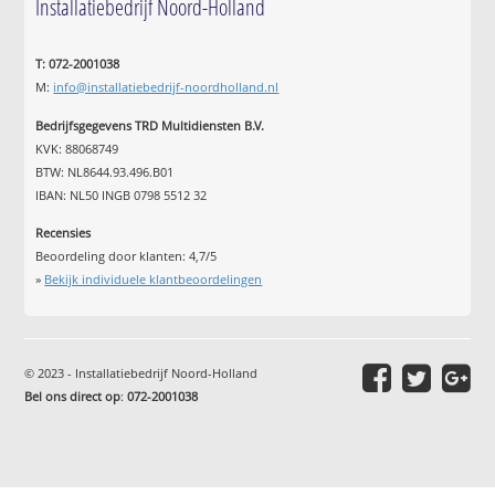
Installatiebedrijf Noord-Holland
T: 072-2001038
M:
info@installatiebedrijf-noordholland.nl
Bedrijfsgegevens TRD Multidiensten B.V.
KVK: 88068749
BTW: NL8644.93.496.B01
IBAN: NL50 INGB 0798 5512 32
Recensies
Beoordeling door klanten:
4,7
/
5
»
Bekijk individuele klantbeoordelingen
© 2023 - Installatiebedrijf Noord-Holland
Bel ons direct op
:
072-2001038