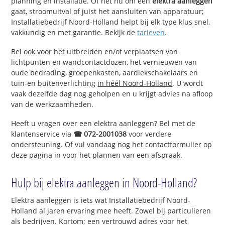
planning en installatie. Of het nu om een
elektra aanleggen
gaat, stroomuitval of juist het aansluiten van apparatuur;
Installatiebedrijf Noord-Holland helpt bij elk type klus snel,
vakkundig en met garantie. Bekijk de
tarieven
.
Bel ook voor het uitbreiden en/of verplaatsen van
lichtpunten en wandcontactdozen, het vernieuwen van
oude bedrading, groepenkasten, aardlekschakelaars en
tuin-en buitenverlichting
in héél Noord-Holland
. U wordt
vaak dezelfde dag nog geholpen en u krijgt advies na afloop
van de werkzaamheden.
Heeft u vragen over een elektra aanleggen? Bel met de
klantenservice via
☎ 072-2001038
voor verdere
ondersteuning. Of vul vandaag nog het contactformulier op
deze pagina in voor het plannen van een afspraak.
Hulp bij elektra aanleggen in Noord-Holland?
Elektra aanleggen is iets wat Installatiebedrijf Noord-
Holland al jaren ervaring mee heeft. Zowel bij particulieren
als bedrijven. Kortom; een vertrouwd adres voor het