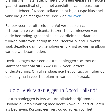
planning en installatie. Of het nu om een
elektra aanleggen
gaat, stroomuitval of juist het aansluiten van apparatuur;
Installatiebedrijf Noord-Holland helpt bij elk type klus snel,
vakkundig en met garantie. Bekijk de
tarieven
.
Bel ook voor het uitbreiden en/of verplaatsen van
lichtpunten en wandcontactdozen, het vernieuwen van
oude bedrading, groepenkasten, aardlekschakelaars en
tuin-en buitenverlichting
in héél Noord-Holland
. U wordt
vaak dezelfde dag nog geholpen en u krijgt advies na afloop
van de werkzaamheden.
Heeft u vragen over een elektra aanleggen? Bel met de
klantenservice via
☎ 072-2001038
voor verdere
ondersteuning. Of vul vandaag nog het contactformulier op
deze pagina in voor het plannen van een afspraak.
Hulp bij elektra aanleggen in Noord-Holland?
Elektra aanleggen is iets wat Installatiebedrijf Noord-
Holland al jaren ervaring mee heeft. Zowel bij particulieren
als bedrijven. Kortom; een vertrouwd adres voor het