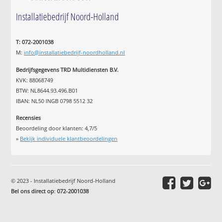
Installatiebedrijf Noord-Holland
T: 072-2001038
M:
info@installatiebedrijf-noordholland.nl
Bedrijfsgegevens TRD Multidiensten B.V.
KVK: 88068749
BTW: NL8644.93.496.B01
IBAN: NL50 INGB 0798 5512 32
Recensies
Beoordeling door klanten:
4,7
/
5
»
Bekijk individuele klantbeoordelingen
© 2023 - Installatiebedrijf Noord-Holland
Bel ons direct op
:
072-2001038