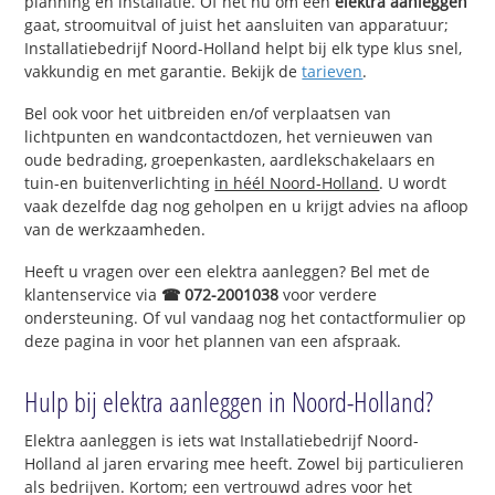
planning en installatie. Of het nu om een
elektra aanleggen
gaat, stroomuitval of juist het aansluiten van apparatuur;
Installatiebedrijf Noord-Holland helpt bij elk type klus snel,
vakkundig en met garantie. Bekijk de
tarieven
.
Bel ook voor het uitbreiden en/of verplaatsen van
lichtpunten en wandcontactdozen, het vernieuwen van
oude bedrading, groepenkasten, aardlekschakelaars en
tuin-en buitenverlichting
in héél Noord-Holland
. U wordt
vaak dezelfde dag nog geholpen en u krijgt advies na afloop
van de werkzaamheden.
Heeft u vragen over een elektra aanleggen? Bel met de
klantenservice via
☎ 072-2001038
voor verdere
ondersteuning. Of vul vandaag nog het contactformulier op
deze pagina in voor het plannen van een afspraak.
Hulp bij elektra aanleggen in Noord-Holland?
Elektra aanleggen is iets wat Installatiebedrijf Noord-
Holland al jaren ervaring mee heeft. Zowel bij particulieren
als bedrijven. Kortom; een vertrouwd adres voor het