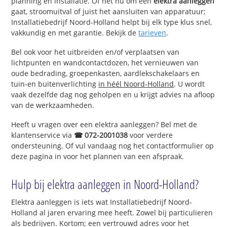
planning en installatie. Of het nu om een
elektra aanleggen
gaat, stroomuitval of juist het aansluiten van apparatuur;
Installatiebedrijf Noord-Holland helpt bij elk type klus snel,
vakkundig en met garantie. Bekijk de
tarieven
.
Bel ook voor het uitbreiden en/of verplaatsen van
lichtpunten en wandcontactdozen, het vernieuwen van
oude bedrading, groepenkasten, aardlekschakelaars en
tuin-en buitenverlichting
in héél Noord-Holland
. U wordt
vaak dezelfde dag nog geholpen en u krijgt advies na afloop
van de werkzaamheden.
Heeft u vragen over een elektra aanleggen? Bel met de
klantenservice via
☎ 072-2001038
voor verdere
ondersteuning. Of vul vandaag nog het contactformulier op
deze pagina in voor het plannen van een afspraak.
Hulp bij elektra aanleggen in Noord-Holland?
Elektra aanleggen is iets wat Installatiebedrijf Noord-
Holland al jaren ervaring mee heeft. Zowel bij particulieren
als bedrijven. Kortom; een vertrouwd adres voor het