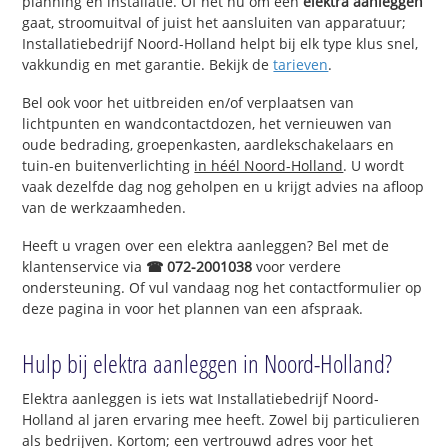
planning en installatie. Of het nu om een
elektra aanleggen
gaat, stroomuitval of juist het aansluiten van apparatuur;
Installatiebedrijf Noord-Holland helpt bij elk type klus snel,
vakkundig en met garantie. Bekijk de
tarieven
.
Bel ook voor het uitbreiden en/of verplaatsen van
lichtpunten en wandcontactdozen, het vernieuwen van
oude bedrading, groepenkasten, aardlekschakelaars en
tuin-en buitenverlichting
in héél Noord-Holland
. U wordt
vaak dezelfde dag nog geholpen en u krijgt advies na afloop
van de werkzaamheden.
Heeft u vragen over een elektra aanleggen? Bel met de
klantenservice via
☎ 072-2001038
voor verdere
ondersteuning. Of vul vandaag nog het contactformulier op
deze pagina in voor het plannen van een afspraak.
Hulp bij elektra aanleggen in Noord-Holland?
Elektra aanleggen is iets wat Installatiebedrijf Noord-
Holland al jaren ervaring mee heeft. Zowel bij particulieren
als bedrijven. Kortom; een vertrouwd adres voor het